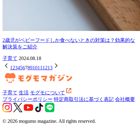
2歳児がベビーフードしか食べないときの対策は？効果的な
解決策をご紹介
子育て
2024.08.18
1
2
3
4
5
6
7
8
9
10
11
12
13
子育て
生活
モグモについて
プライバシーポリシー
特定商取引法に基づく表記
会社概要
© 2026 mogumo magazine. All rights reserved.