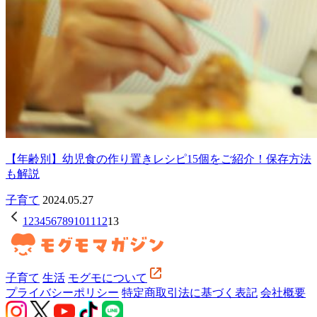
【年齢別】幼児食の作り置きレシピ15個をご紹介！保存方法
も解説
子育て
2024.05.27
1
2
3
4
5
6
7
8
9
10
11
12
13
子育て
生活
モグモについて
プライバシーポリシー
特定商取引法に基づく表記
会社概要