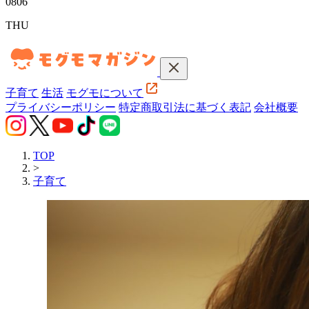
08
06
THU
子育て
生活
モグモについて
プライバシーポリシー
特定商取引法に基づく表記
会社概要
TOP
>
子育て