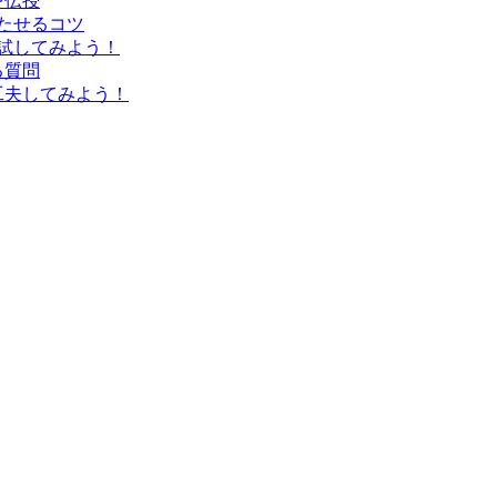
を伝授
持たせるコツ
を試してみよう！
る質問
工夫してみよう！