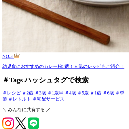
NO.3
幼児食におすすめのカレー粉5選！人気のレシピもご紹介！
＃Tags
ハッシュタグで検索
＃レシピ
＃2歳
＃3歳
＃1歳半
＃4歳
＃5歳
＃1歳
＃6歳
＃季
節
＃レトルト
＃宅配サービス
＼
みんなに共有する
／