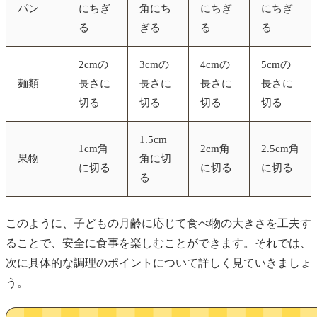
パン
にちぎ
角にち
にちぎ
にちぎ
る
ぎる
る
る
2cmの
3cmの
4cmの
5cmの
麺類
長さに
長さに
長さに
長さに
切る
切る
切る
切る
1.5cm
1cm角
2cm角
2.5cm角
果物
角に切
に切る
に切る
に切る
る
このように、子どもの月齢に応じて食べ物の大きさを工夫す
ることで、安全に食事を楽しむことができます。それでは、
次に具体的な調理のポイントについて詳しく見ていきましょ
う。