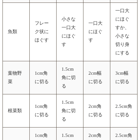
一口大
小さな
にほぐ
フレー
一口大
一口大
すか、
魚類
ク状に
にほぐ
にほぐ
小さな
ほぐす
す
す
切り身
にする
1.5cm
葉物野
1cm角
2cm幅
3cm幅
角に切
菜
に切る
に切る
に切る
る
1.5cm
1cm角
2cm角
2.5cm角
根菜類
角に切
に切る
に切る
に切る
る
1cm角
1.5cm
2cm角
2.5cm角