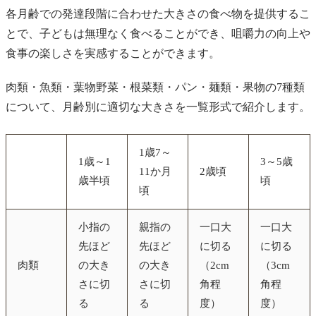
各月齢での発達段階に合わせた大きさの食べ物を提供するこ
とで、子どもは無理なく食べることができ、咀嚼力の向上や
食事の楽しさを実感することができます。
肉類・魚類・葉物野菜・根菜類・パン・麺類・果物の7種類
について、月齢別に適切な大きさを一覧形式で紹介します。
1歳7～
1歳～1
3～5歳
11か月
2歳頃
歳半頃
頃
頃
小指の
親指の
一口大
一口大
先ほど
先ほど
に切る
に切る
肉類
の大き
の大き
（2cm
（3cm
さに切
さに切
角程
角程
る
る
度）
度）