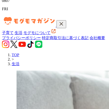
08
07
FRI
子育て
生活
モグモについて
プライバシーポリシー
特定商取引法に基づく表記
会社概要
TOP
>
生活