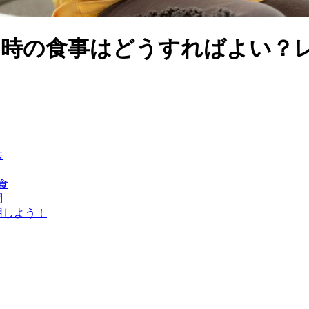
る時の食事はどうすればよい？
法
食
問
用しよう！