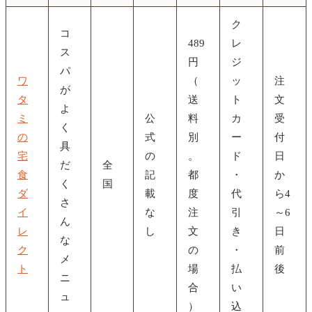
ク
コ
489
レ
ス
円
ジ
パ
ワ
（
ッ
注
が
タ
送
ト
文
よ
ミ
公
料
カ
受
く
の
式
別
ー
付
具
宅
の
。
ド
日
だ
全
食
記
都
・
か
く
国
ダ
載
度
代
ら4
さ
イ
な
注
引
～6
ん
レ
し
文
き
日
な
ク
の
・
前
メ
ト
場
払
後
ニ
合
い
ュ
）
込