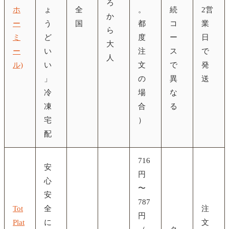
ろ
ホ
ょ
全
。
続
2営
か
ー
う
国
都
コ
業
ら
ミ
ど
度
ー
日
大
ー
い
注
ス
で
人
ル)
い
文
で
発
」
の
異
送
冷
場
な
凍
合
る
宅
）
配
716
安
円
心
〜
安
787
Tot
全
注
円
Plat
に
文