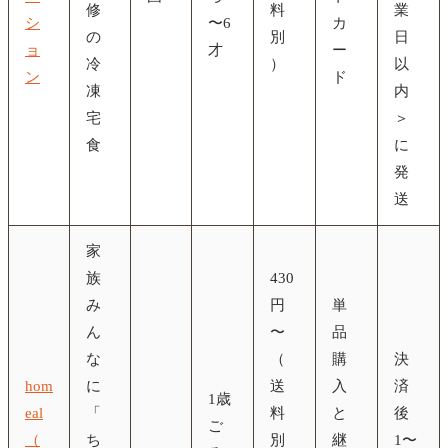
修
料
業
シ
〜6
カ
の
別
日
ョ
才
ー
冷
）
以
ン
ド
凍
内
宅
＞
食
に
発
送
家
族
430
み
円
単
ん
〜
品
な
（
購
決
hom
に
送
入
済
1歳
eal
「
料
と
後
ご
（
ち
別
継
1〜