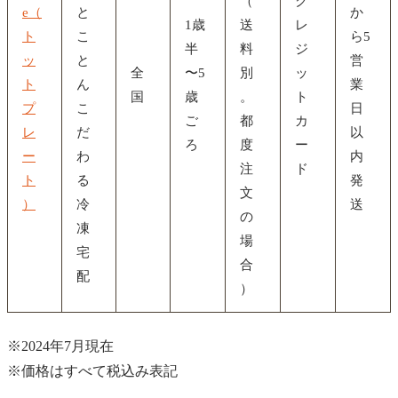
（
ク
e（
と
か
1歳
送
レ
ト
こ
ら5
半
料
ジ
ッ
と
営
全
〜5
別
ッ
ト
ん
業
国
歳
。
ト
プ
こ
日
ご
都
カ
レ
だ
以
ろ
度
ー
ー
わ
内
注
ド
ト
る
発
文
）
冷
送
の
凍
場
宅
合
配
）
※2024年7月現在
※価格はすべて税込み表記