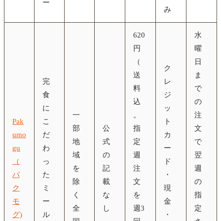
ー
み
620
水
円
曜
（
日
ク
送
ま
完
レ
料
で
食
ジ
込
の
に
ッ
一
。
注
Pak
こ
ト
部
公
指
文
umo
だ
カ
地
式
定
で
gu
わ
ー
域
の
週
翌
（
っ
ド
を
記
注
週
パ
た
・
除
載
文
の
ク
ミ
現
く
な
を
指
モ
ー
金
全
し
週3
定
グ)
ル
・