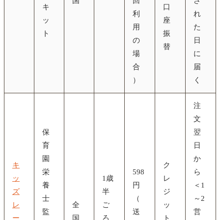
国
回
さ
キ
口
利
れ
ッ
座
用
た
ト
振
の
日
替
場
に
合
届
）
く
注
文
保
翌
育
日
園
か
キ
ク
栄
598
ら
ッ
1歳
レ
養
円
＜1
ズ
半
ジ
士
（
～2
レ
全
ご
ッ
監
送
営
ー
国
ろ
ト