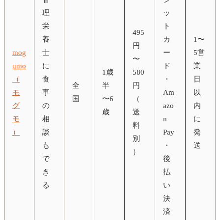
理
ッ
栄
ト
495
養
カ
1〜
円
mog
士
ー
5営
〜
umo
に
ド
業
1歳
580
（
食
・
日
全
半
円
モ
事
Am
以
国
〜6
（
グ
の
azo
内
歳
送
モ
相
n
に
料
）
談
Pay
発
別
も
・
送
）
で
後
き
払
る
い
決
済