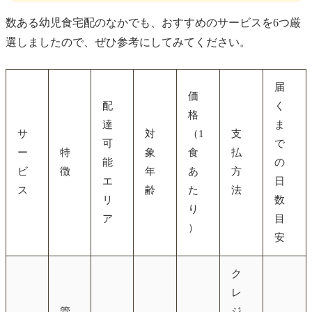
数ある幼児食宅配のなかでも、おすすめのサービスを6つ厳
選しましたので、ぜひ参考にしてみてください。
届
価
配
く
格
達
ま
サ
対
（1
支
可
で
ー
特
象
食
払
能
の
ビ
徴
年
あ
方
エ
日
ス
齢
た
法
リ
数
り
ア
目
）
安
ク
レ
管
ジ