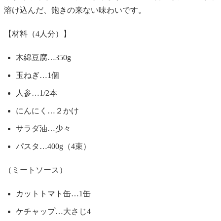
溶け込んだ、飽きの来ない味わいです。
【材料（4人分）】
木綿豆腐…350g
玉ねぎ…1個
人参…1/2本
にんにく…２かけ
サラダ油…少々
パスタ…400g（4束）
（ミートソース）
カットトマト缶…1缶
ケチャップ…大さじ4