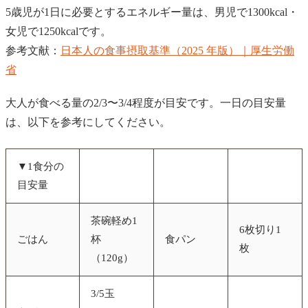
5歳児が1日に必要とするエネルギー量は、男児で1300kcal・
女児で1250kcalです。
参考文献：
日本人の食事摂取基準（2025 年版）｜厚生労働
省
大人が食べる量の2/3〜3/4程度が目安です。一日の目安量
は、以下を参考にしてください。
▼1食分の
目安量
茶碗軽め1
6枚切り1
ごはん
杯
食パン
枚
（120g）
3/5玉