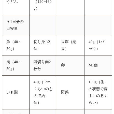
うどん
（120~160
g）
▼1日分の
目安量
魚（40～
切り身1/2
豆腐（納
40g（1パ
50g）
個
豆）
ック）
肉（40～
薄切り肉2
卵
M1個
50g）
枚分
40g（5cm
150g（生
くらいのも
の状態で両
いも類
野菜
ので約1
手にのるく
個）
らい）