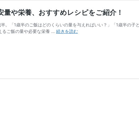
安量や栄養、おすすめレシピをご紹介！
歳半。「1歳半のご飯はどのくらいの量を与えればいい？」「1歳半の子
1
えるご飯の量や必要な栄養 …
続きを読む
歳
半
の
ご
飯
に
関
す
る
基
礎
知
識！
食
事
の