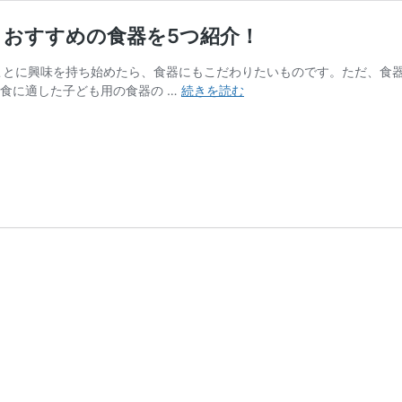
？おすすめの食器を5つ紹介！
ことに興味を持ち始めたら、食器にもこだわりたいものです。ただ、食
幼
児食に適した子ども用の食器の …
続きを読む
児
食
に
使
え
る
子
ど
も
用
食
器
の
選
び
方