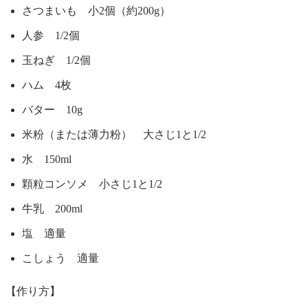
さつまいも 小2個（約200g）
人参 1/2個
玉ねぎ 1/2個
ハム 4枚
バター 10g
米粉（または薄力粉） 大さじ1と1/2
水 150ml
顆粒コンソメ 小さじ1と1/2
牛乳 200ml
塩 適量
こしょう 適量
【作り方】