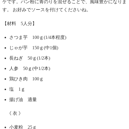
ケです。パン粉に青のりを混ぜることで、風味豊かになりま
す。 お好みでソースを付けてくださいね。
【材料 5人分】
さつま芋 100ｇ(1/4本程度)
じゃが芋 150ｇ(中1個)
長ねぎ 50ｇ(1/2本)
人参 50ｇ(中1/2本)
鶏ひき肉 100ｇ
塩 1ｇ
揚げ油 適量
《 衣 》
小麦粉 25ｇ