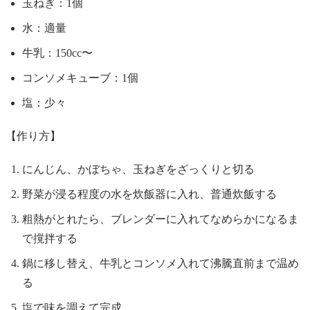
玉ねぎ：1個
水：適量
牛乳：150cc〜
コンソメキューブ：1個
塩：少々
【作り方】
にんじん、かぼちゃ、玉ねぎをざっくりと切る
野菜が浸る程度の水を炊飯器に入れ、普通炊飯する
粗熱がとれたら、ブレンダーに入れてなめらかになるま
で撹拌する
鍋に移し替え、牛乳とコンソメ入れて沸騰直前まで温め
る
塩で味を調えて完成