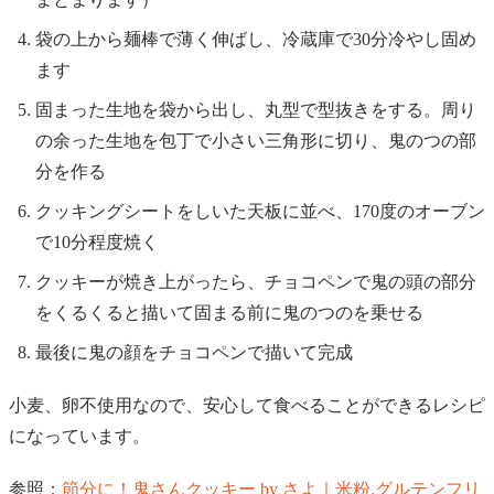
袋の上から麺棒で薄く伸ばし、冷蔵庫で30分冷やし固め
ます
固まった生地を袋から出し、丸型で型抜きをする。周り
の余った生地を包丁で小さい三角形に切り、鬼のつの部
分を作る
クッキングシートをしいた天板に並べ、170度のオーブン
で10分程度焼く
クッキーが焼き上がったら、チョコペンで鬼の頭の部分
をくるくると描いて固まる前に鬼のつのを乗せる
最後に鬼の顔をチョコペンで描いて完成
小麦、卵不使用なので、安心して食べることができるレシピ
になっています。
参照：
節分に！鬼さんクッキー by さよ｜米粉.グルテンフリ