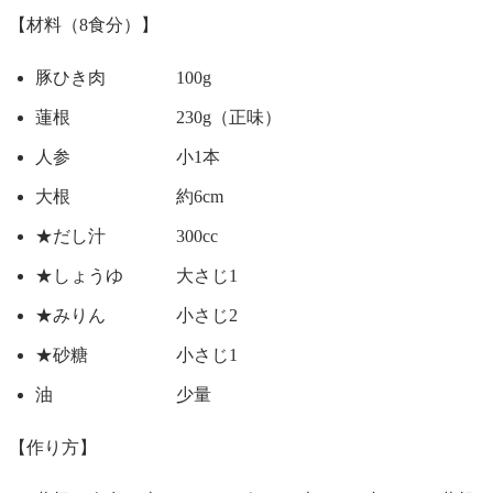
【材料（8食分）】
豚ひき肉 100g
蓮根 230g（正味）
人参 小1本
大根 約6cm
★だし汁 300cc
★しょうゆ 大さじ1
★みりん 小さじ2
★砂糖 小さじ1
油 少量
【作り方】