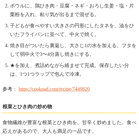
ボウルに、鶏ひき肉・豆腐・ネギ・おろし生姜・塩・片
栗粉を入れ、粘り気が出るまで混ぜる。
子どもが食べやすい大きさの円形にしたタネを、油をひ
いたフライパンに並べて、中火で焼く。
焼き目がついたら裏返し、大さじ1の水を加える。フタを
して弱中火で3〜4分蒸し焼きにする。
★を加え、煮詰めながら絡ませて完成。保存したい分
は、1つ1つラップで包んで冷凍。
参考：
https://cookpad.com/recipe/7449820
根菜とひき肉の炒め物
食物繊維が豊富な根菜とひき肉を、甘辛く炒めました。食べ
応えがあるので、大人も満足の一品です。