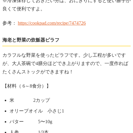
※冷凍保存しておきたい分は、おにぎりにすると使い勝手が
良くて便利ですよ。
参考：
https://cookpad.com/recipe/7474726
海老と野菜の炊飯器ピラフ
カラフルな野菜を使ったピラフです。少し工程が多いです
が、大人茶碗で4膳分ほどでき上がりますので、一度作れば
たくさんストックができますね！
【材料（ 6～8食分）】
米 2カップ
オリーブオイル 小さじ1
バター 5〜10g
人参 1/3本