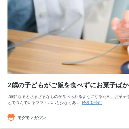
2歳の子どもがご飯を食べずにお菓子ば
2歳になるとさまざまなものが食べられるようになるため、お菓子
2
とで悩んでいるママ・パパも少なくあ …
続きを読む
歳
の
モグモマガジン
子
ど